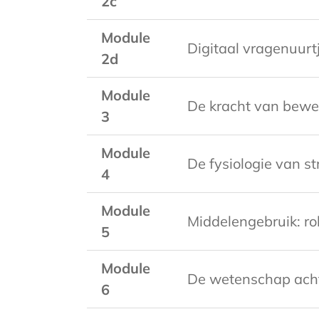
2c
Module
Digitaal vragenuurt
2d
Module
De kracht van bewe
3
Module
De fysiologie van st
4
Module
Middelengebruik: ro
5
Module
De wetenschap acht
6