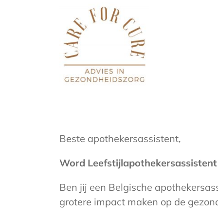
Ga
naar
inhoud
Beste apothekersassistent,
Word Leefstijlapothekersassistent –
Ben jij een Belgische apothekersass
grotere impact maken op de gezon