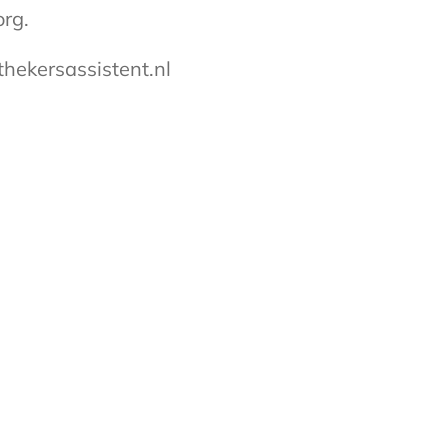
org.
thekersassistent.nl