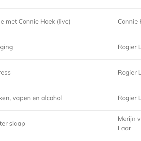
je met Connie Hoek (live)
Connie 
ging
Rogier L
ress
Rogier L
ken, vapen en alcohol
Rogier L
Merijn 
er slaap
Laar