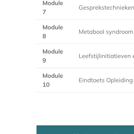
Module
Gesprekstechnieke
7
Module
Metabool syndroom 
8
Module
Leefstijlinitiatieve
9
Module
Eindtoets Opleiding 
10