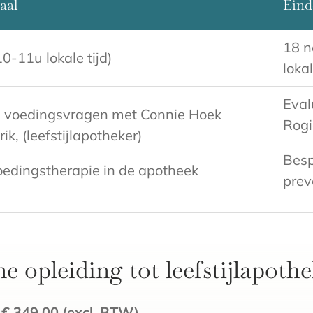
aal
Eind
18 n
10-11u lokale tijd)
lokal
Eval
) voedingsvragen met Connie Hoek
Rogi
rik, (leefstijlapotheker)
Besp
oedingstherapie in de apotheek
prev
e opleiding tot leefstijlapothe
t
€ 349,00
(
excl. BTW
)
.