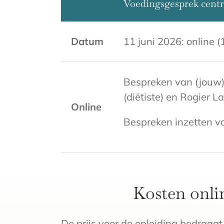
Voedingsgesprek centr
Datum
11 juni 2026: online (
Bespreken van (jouw
(diëtiste) en Rogier La
Online
Bespreken inzetten v
Kosten onlin
De prijs voor de opleiding bedraag