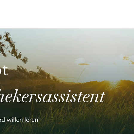
t
hekersassistent
d willen leren